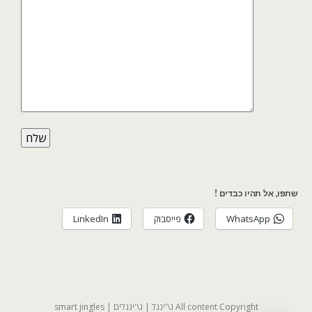
שתפו, אל תהיו כבדים !
WhatsApp
פייסבוק
LinkedIn
All content Copyright ג\'ינגל | ג\'ינגלים | smart jingles